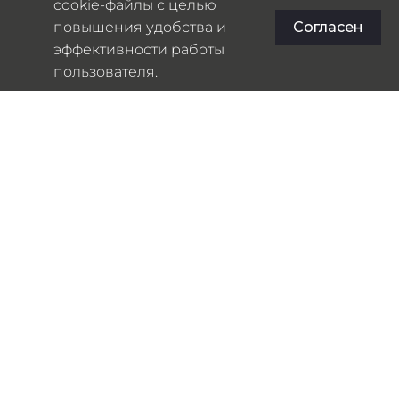
cookie-файлы с целью
повышения удобства и
Согласен
РАЗМЕР
ЦВЕТ
эффективности работы
пользователя.
S
M
L
XL
Таблица размеров
В КОРЗИНУ
АРТИКУЛ:
00001
КАТЕГОРИЯ:
ФУТБОЛКИ
ОПИСАНИЕ