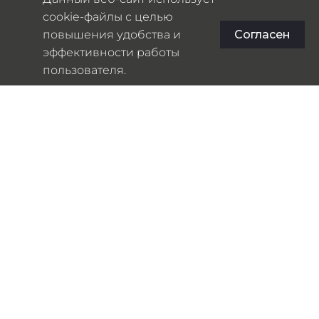
cookie-файлы с целью
РАЗМЕР
повышения удобства и
Согласен
эффективности работы
Onesize
пользователя.
Таблица размеров
В КОРЗИНУ
АРТИКУЛ:
Н/Д
КАТЕГОРИИ:
ETERU
,
ETERU (NEW)
,
КИМОНО
ОПИСАНИЕ