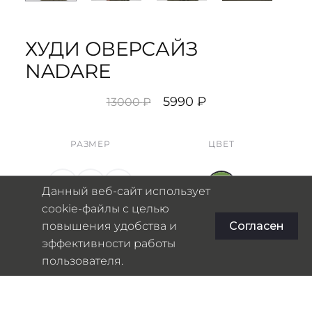
ХУДИ ОВЕРСАЙЗ
NADARE
Первоначальная
Текущая
5990
₽
13000
₽
цена
цена:
составляла
5990 ₽.
РАЗМЕР
ЦВЕТ
13000 ₽.
S
M
L
Данный веб-сайт использует
cookie-файлы с целью
Таблица размеров
повышения удобства и
Согласен
эффективности работы
пользователя.
В КОРЗИНУ