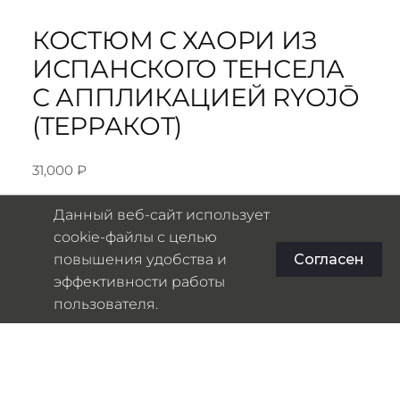
КОСТЮМ С ХАОРИ ИЗ
ИСПАНСКОГО ТЕНСЕЛА
С АППЛИКАЦИЕЙ RYOJŌ
(ТЕРРАКОТ)
31,000
₽
Данный веб-сайт использует
cookie-файлы с целью
повышения удобства и
Согласен
эффективности работы
пользователя.
Пожалуйст
Выберите
Выберите
а,
товар
товар
выберите
продукт!
Выберите товар
------
Выберите товар
------