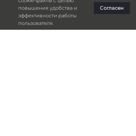
cookie-файлы с целью
3500
₽
повышения удобства и
Согласен
эффективности работы
пользователя.
РАЗМЕР
ЦВЕТ
S
M
L
черный
Таблица размеров
ПРЕДЗАКАЗ
АРТИКУЛ:
00249
КАТЕГОРИЯ:
АКСЕССУАРЫ