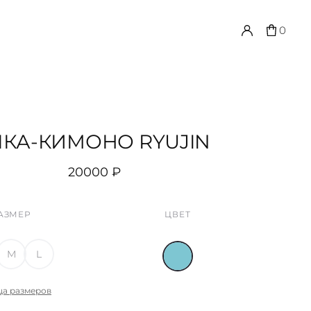
0
КА-КИМОНО RYUJIN
20000
₽
АЗМЕР
ЦВЕТ
M
L
ца размеров