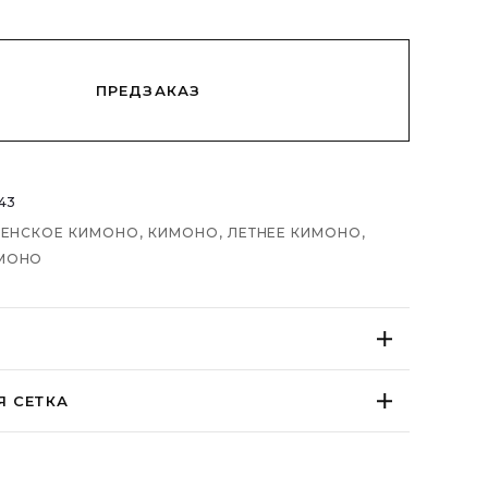
ПРЕДЗАКАЗ
43
ЕНСКОЕ КИМОНО
,
КИМОНО
,
ЛЕТНЕЕ КИМОНО
,
МОНО
имоно свободного кроя с боковыми и
Я СЕТКА
и завязками в авторском дизайне с морским
зин 龍神 и наследственным узором сэйкайха
ы синего моря».