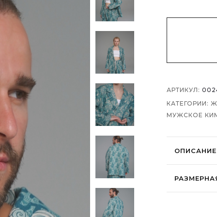
АРТИКУЛ:
002
КАТЕГОРИИ:
Ж
МУЖСКОЕ КИ
ОПИСАНИЕ
Рубашка-к
РАЗМЕРНА
внутренним
богом Рюд
青海波 «Волн