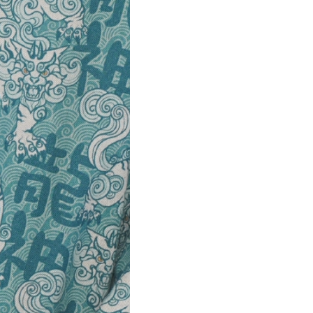
Производст
Упаковка за
зависимост
Возврат и 
покупки с 
упаковки. 
Дополните
Отправляем
СДЭК — от
ПВЗ Яндекс