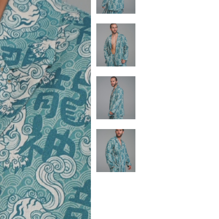
Смесь хлоп
идут вдоль
выразитель
прочность 
Все иллюс
художнико
коллекции.
Рисунок в
оборудован
не теряет 
Ростовки: S 
194 (RU52-5
Температур
Материал: 
Плотность: 