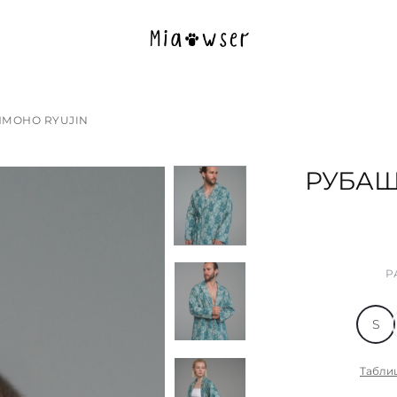
МОНО RYUJIN
РУБАШ
Р
S
Табли