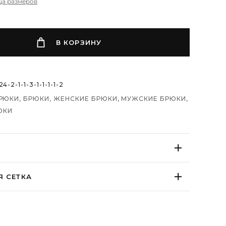
ца размеров
В КОРЗИНУ
4-2-1-1-3-1-1-1-1-2
РЮКИ
,
БРЮКИ
,
ЖЕНСКИЕ БРЮКИ
,
МУЖСКИЕ БРЮКИ
,
ЮКИ
бедрах брюки с начесом, которые свободно
Я СЕТКА
я и сужаются книзу, собираясь на резинке.
% хлопок 20% пэ
 420гр
-S, M, L, XL