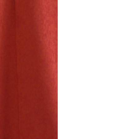
Упаковка за
зависимост
Возврат и 
покупки с 
упаковки. 
Дополните
Отправляем
СДЭК — от
ПВЗ Яндекс