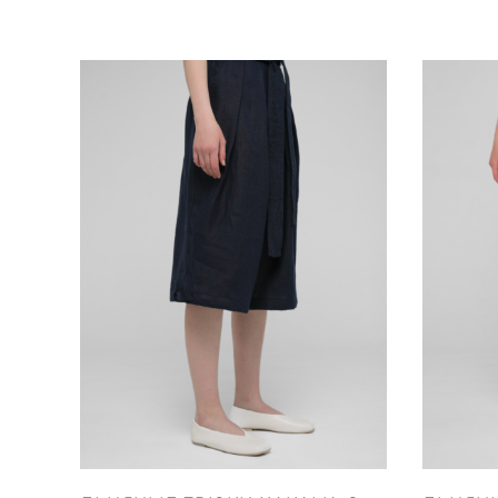
вариаций.
Опции
можно
выбрать
на
странице
товара.
Этот