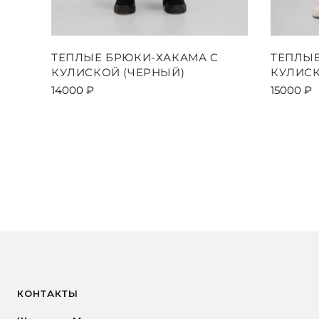
Этот
ТЕПЛЫЕ БРЮКИ-ХАКАМА C
ТЕПЛЫЕ
товар
КУЛИСКОЙ (ЧЕРНЫЙ)
КУЛИС
имеет
14000
₽
15000
₽
несколько
вариаций.
Опции
можно
выбрать
на
странице
товара.
КОНТАКТЫ