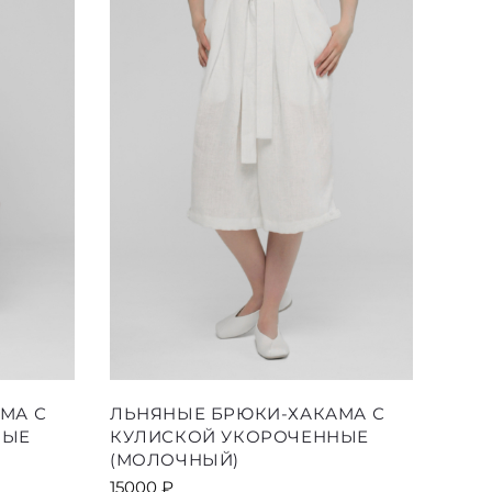
выбрать
на
е
странице
товара.
Этот
МА С
ЛЬНЯНЫЕ БРЮКИ-ХАКАМА С
товар
НЫЕ
КУЛИСКОЙ УКОРОЧЕННЫЕ
имеет
(МОЛОЧНЫЙ)
ко
несколько
15000
₽