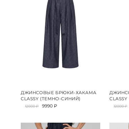
Этот
ДЖИНСОВЫЕ БРЮКИ-ХАКАМА
ДЖИНС
товар
CLASSY (ТЕМНО-СИНИЙ)
CLASSY
имеет
Первоначальная
Текущая
9990
₽
12000
₽
12000
₽
несколько
цена
цена:
вариаций.
составляла
9990 ₽.
Опции
12000 ₽.
можно