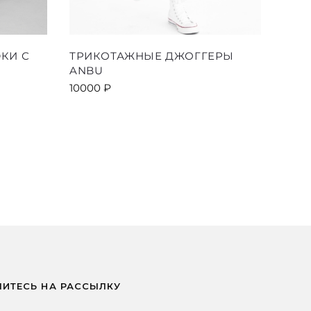
Этот
КИ С
ТРИКОТАЖНЫЕ ДЖОГГЕРЫ
товар
ANBU
имеет
10000
₽
ко
несколько
й.
вариаций.
Опции
можно
выбрать
на
е
странице
товара.
ИТЕСЬ НА РАССЫЛКУ