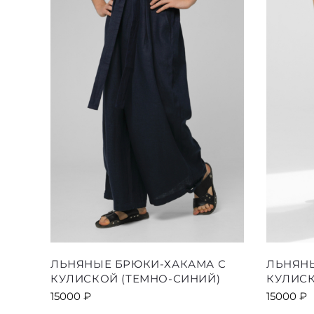
выбрать
на
странице
товара.
Этот
ЛЬНЯНЫЕ БРЮКИ-ХАКАМА С
ЛЬНЯН
товар
КУЛИСКОЙ (ТЕМНО-СИНИЙ)
КУЛИСК
имеет
15000
₽
15000
₽
несколько