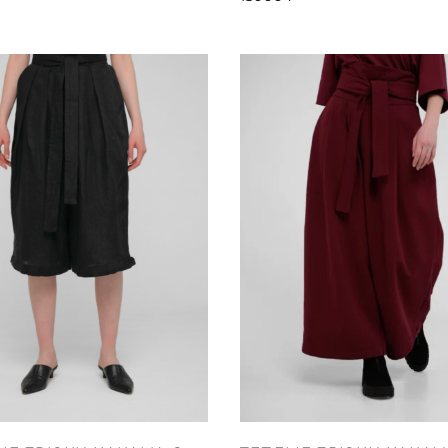
вариаций.
вариаци
Опции
Опции
можно
можно
выбрать
выбрать
на
на
странице
страниц
товара.
товара.
Этот
Этот