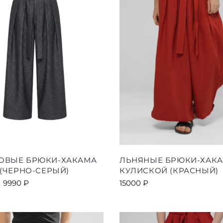
Этот
Этот
ОВЫЕ БРЮКИ-ХАКАМА
ЛЬНЯНЫЕ БРЮКИ-ХАКА
товар
товар
 (ЧЕРНО-СЕРЫЙ)
КУЛИСКОЙ (КРАСНЫЙ)
имеет
имеет
Первоначальная
Текущая
9990
₽
15000
₽
несколько
несколь
цена
цена:
вариаций.
вариаци
составляла
9990 ₽.
Опции
Опции
12000 ₽.
можно
можно