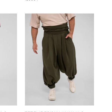
й.
вариаций.
Опции
можно
выбрать
на
е
странице
товара.
Этот