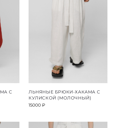
Этот
МА С
ЛЬНЯНЫЕ БРЮКИ-ХАКАМА С
товар
КУЛИСКОЙ (МОЛОЧНЫЙ)
имеет
15000
₽
ко
несколько
й.
вариаций.
Опции
можно