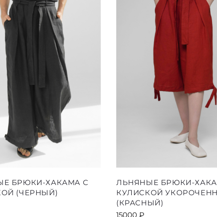
выбрать
выбрать
на
на
странице
страниц
товара.
товара.
Этот
Этот
ЫЕ БРЮКИ-ХАКАМА С
ЛЬНЯНЫЕ БРЮКИ-ХАКА
товар
товар
ОЙ (ЧЕРНЫЙ)
КУЛИСКОЙ УКОРОЧЕН
имеет
имеет
(КРАСНЫЙ)
несколько
несколь
15000
₽