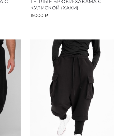
А C
ТЕПЛЫЕ БРЮКИ-ХАКАМА C
товар
КУЛИСКОЙ (ХАКИ)
имеет
15000
₽
ко
несколько
й.
вариаций.
Опции
можно
выбрать
на
е
странице
товара.