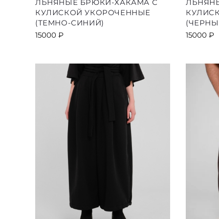
ЛЬНЯНЫЕ БРЮКИ-ХАКАМА С
ЛЬНЯН
товар
КУЛИСКОЙ УКОРОЧЕННЫЕ
КУЛИС
имеет
(ТЕМНО-СИНИЙ)
(ЧЕРНЫ
несколько
15000
₽
15000
₽
вариаций.
Опции
можно
выбрать
на
странице
товара.