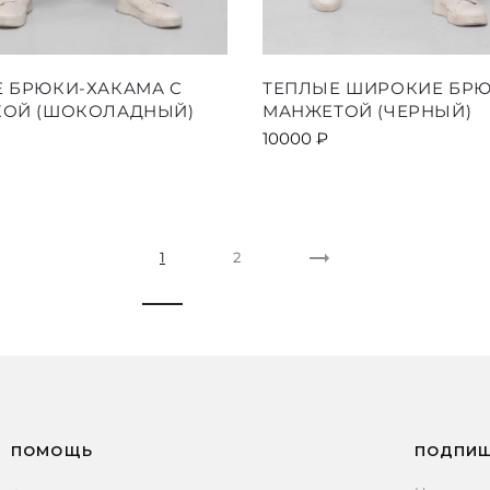
Этот
Этот
 БРЮКИ-ХАКАМА C
ТЕПЛЫЕ ШИРОКИЕ БРЮ
товар
товар
КОЙ (ШОКОЛАДНЫЙ)
МАНЖЕТОЙ (ЧЕРНЫЙ)
имеет
имеет
10000
₽
несколько
несколь
вариаций.
вариаци
Опции
Опции
можно
можно
выбрать
выбрать
1
2
на
на
странице
страниц
товара.
товара.
ПОМОЩЬ
ПОДПИШ