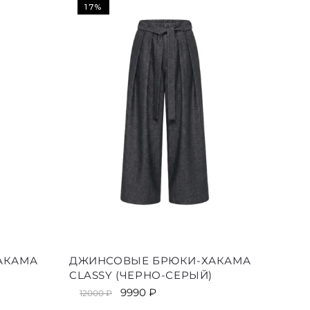
17%
е
Этот
АКАМА
ДЖИНСОВЫЕ БРЮКИ-ХАКАМА
товар
)
CLASSY (ЧЕРНО-СЕРЫЙ)
имеет
Первоначальная
Текущая
9990
₽
12000
₽
ко
несколько
цена
цена: