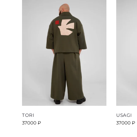
выбрать
на
странице
товара.
TORI
USAGI
37000
₽
37000
₽