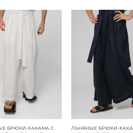
вариаци
составляла
9990 ₽.
Опции
12000 ₽.
можно
выбрать
на
страниц
товара.
Этот
Этот
ЫЕ БРЮКИ-ХАКАМА С
ЛЬНЯНЫЕ БРЮКИ-ХАКА
товар
товар