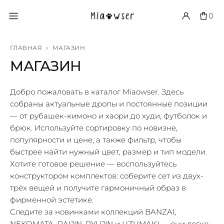
0
ГЛАВНАЯ
МАГАЗИН
МАГАЗИН
Добро пожаловать в каталог Miaowser. Здесь
собраны актуальные дропы и постоянные позиции
— от рубашек-кимоно и хаори до худи, футболок и
брюк. Используйте сортировку по новизне,
популярности и цене, а также фильтр, чтобы
быстрее найти нужный цвет, размер и тип модели.
Хотите готовое решение — воспользуйтесь
конструктором комплектов: соберите сет из двух-
трёх вещей и получите гармоничный образ в
фирменной эстетике.
Следите за новинками коллекций BANZAI,
NEKOMATA, RAIJIN, RYUJIN и UZUMAKI — они легко