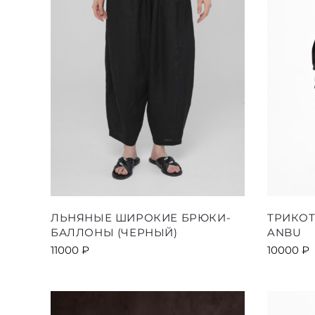
товара.
Этот
ЛЬНЯНЫЕ ШИРОКИЕ БРЮКИ-
ТРИКО
товар
БАЛЛОНЫ (ЧЕРНЫЙ)
ANBU
имеет
11000
₽
10000
₽
несколько
вариаций.
Опции
можно