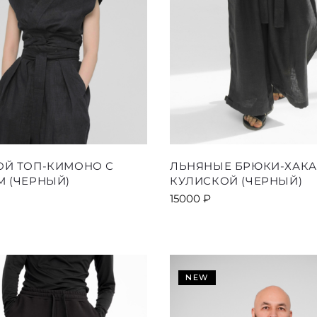
Этот
Этот
ОЙ ТОП-КИМОНО С
ЛЬНЯНЫЕ БРЮКИ-ХАКА
товар
товар
 (ЧЕРНЫЙ)
КУЛИСКОЙ (ЧЕРНЫЙ)
имеет
имеет
15000
₽
несколько
несколь
вариаций.
вариаци
Опции
Опции
можно
можно
выбрать
выбрать
NEW
на
на
странице
страниц