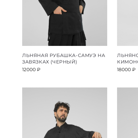
Этот
ЛЬНЯНАЯ РУБАШКА-САМУЭ НА
ЛЬНЯН
товар
ЗАВЯЗКАХ (ЧЕРНЫЙ)
КИМОН
имеет
12000
₽
18000
₽
несколько
вариаций.
Опции
можно
выбрать
на
странице
товара.