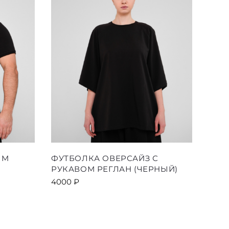
товара.
Этот
IM
ФУТБОЛКА ОВЕРСАЙЗ С
товар
РУКАВОМ РЕГЛАН (ЧЕРНЫЙ)
имеет
4000
₽
ко
несколько
й.
вариаций.
Опции
можно