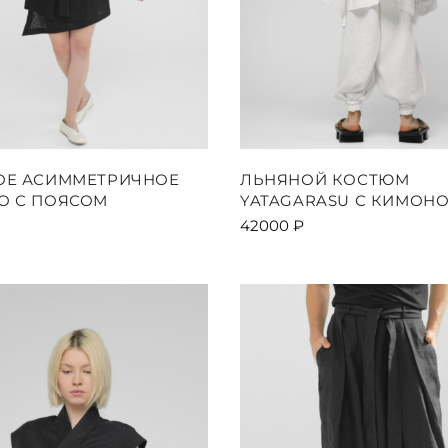
Этот
ОЕ АСИММЕТРИЧНОЕ
ЛЬНЯНОЙ КОСТЮМ
товар
О С ПОЯСОМ
YATAGARASU С КИМОН
имеет
42000
₽
несколько
вариаций.
Опции
можно
выбрать
на
странице
товара.