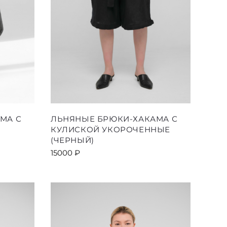
Этот
МА С
ЛЬНЯНЫЕ БРЮКИ-ХАКАМА С
товар
КУЛИСКОЙ УКОРОЧЕННЫЕ
имеет
(ЧЕРНЫЙ)
ко
несколько
15000
₽
й.
вариаций.
Опции
можно
выбрать
на
е
странице