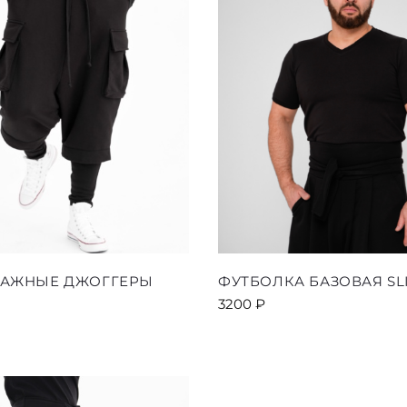
товара.
товара.
Этот
Этот
ТАЖНЫЕ ДЖОГГЕРЫ
ФУТБОЛКА БАЗОВАЯ SL
товар
товар
3200
₽
имеет
имеет
несколько
несколь
вариаций.
вариаци
Опции
Опции
можно
можно