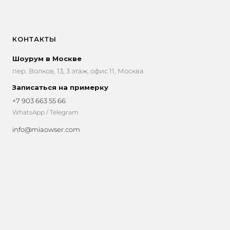
Опции
можно
выбрать
КОНТАКТЫ
на
странице
Шоурум в Москве
товара.
пер. Волков, 13, 3 этаж, офис 11, Москва
Записаться на примерку
+7 903 663 55 66
WhatsApp / Telegram
info@miaowser.com