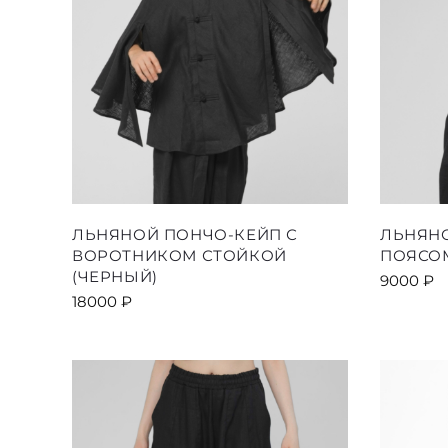
Этот
ЛЬНЯНОЙ ПОНЧО-КЕЙП С
ЛЬНЯН
товар
ВОРОТНИКОМ СТОЙКОЙ
ПОЯСОМ
имеет
(ЧЕРНЫЙ)
9000
₽
несколько
18000
₽
вариаций.
Опции
можно
выбрать
на
странице