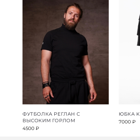
выбрать
на
странице
товара.
Этот
ФУТБОЛКА РЕГЛАН С
ЮБКА K
товар
ВЫСОКИМ ГОРЛОМ
7000
₽
имеет
4500
₽
несколько
вариаций.