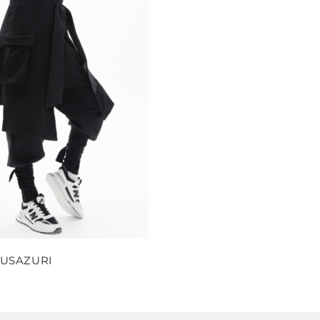
выбрать
выбрать
на
на
странице
страниц
товара.
товара.
Этот
USAZURI
товар
имеет
несколько
вариаций.