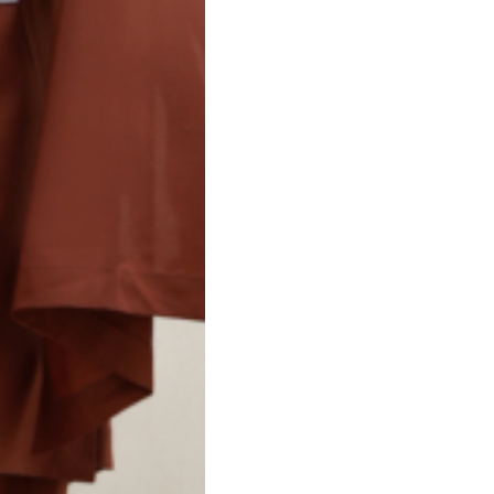
которое ох
Cooling
легкой гру
Материал бы
мест. Мудр
тепло и влагу
не дает но
ощущение п
мире или в
Воздухопро
(Light Tou
водяной па
обеспечив
Выполнена 
экологично
ощущения
*Текстиль 
европейски
Standard 10
Плотность:
Состав: 10