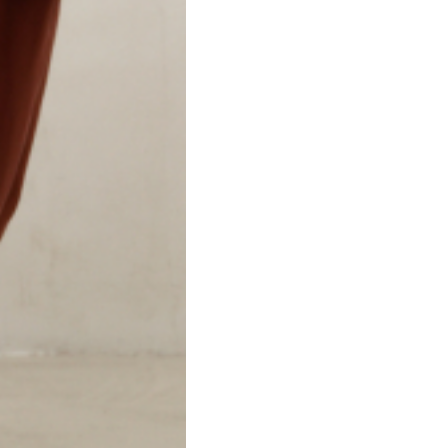
Экологичес
эвкалипто
прочностью
мягкостью 
бюджетных 
300 ТС), э
шелковист
стирке и о
Упаковка за
зависимост
Возврат и 
покупки с 
упаковки. 
Дополните
Отправляем
СДЭК — от
ПВЗ Яндекс