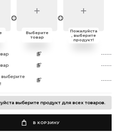
Пожалуйста
е
Выберите
, выберите
товар
продукт!
овар
------
овар
------
 выберите
------
!
уйста выберите продукт для всех товаров.
В КОРЗИНУ