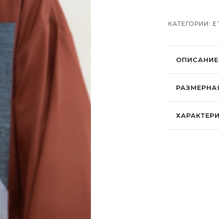
КАТЕГОРИИ:
E
ОПИСАНИЕ
Комплект о
РАЗМЕРНА
себя в неи
Костюм сос
• Футболка
ХАРАКТЕР
(Шоколадн
• Кимоно с
• Широкие
Light-touc
Ультра-тонк
Перевод а
ощутимый на
未知の道にこそ、
неизведан
「道中ご無事で」—
Рёдзё опис