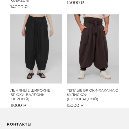
KUSAZURI
14000
₽
ПВЗ Яндекс Маркет (не постамат) — от 350₽
14000
₽
ЛЬНЯНЫЕ ШИРОКИЕ
ТЕПЛЫЕ БРЮКИ-ХАКАМА C
БРЮКИ-БАЛЛОНЫ
КУЛИСКОЙ
(ЧЕРНЫЙ)
(ШОКОЛАДНЫЙ)
11000
₽
15000
₽
КОНТАКТЫ