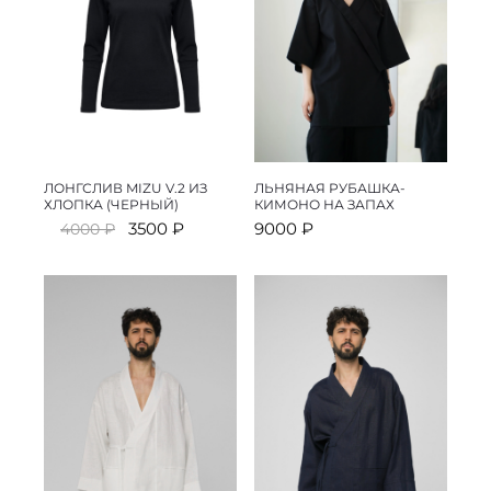
ЛОНГСЛИВ MIZU V.2 ИЗ
ЛЬНЯНАЯ РУБАШКА-
ХЛОПКА (ЧЕРНЫЙ)
КИМОНО НА ЗАПАХ
Первоначальная
Текущая
3500
₽
9000
₽
4000
₽
цена
цена:
составляла
3500 ₽.
4000 ₽.