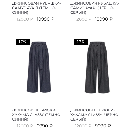
ДЖИНСОВАЯ РУБАШКА-
ДЖИНСОВАЯ РУБАШКА-
САМУЭ AYAKI (ТЕМНО-
САМУЭ AYAKI (ЧЕРНО-
СИНИЙ)
СЕРЫЙ)
Первоначальная
Текущая
Первоначальная
Текущая
10990
₽
10990
₽
12000
₽
12000
₽
цена
цена:
цена
цена:
составляла
10990 ₽.
составляла
10990 ₽.
12000 ₽.
12000 ₽.
17%
17%
ДЖИНСОВЫЕ БРЮКИ-
ДЖИНСОВЫЕ БРЮКИ-
ХАКАМА CLASSY (ТЕМНО-
ХАКАМА CLASSY (ЧЕРНО-
СИНИЙ)
СЕРЫЙ)
Первоначальная
Текущая
Первоначальная
Текущая
9990
₽
9990
₽
12000
₽
12000
₽
цена
цена:
цена
цена: