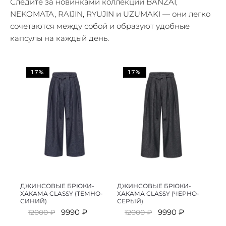
Следите за новинками коллекций BANZAI,
NEKOMATA, RAIJIN, RYUJIN и UZUMAKI — они легко
сочетаются между собой и образуют удобные
капсулы на каждый день.
17%
17%
ДЖИНСОВЫЕ БРЮКИ-
ДЖИНСОВЫЕ БРЮКИ-
ХАКАМА CLASSY (ТЕМНО-
ХАКАМА CLASSY (ЧЕРНО-
СИНИЙ)
СЕРЫЙ)
Первоначальная
Текущая
Первоначальная
Текущая
9990
₽
9990
₽
12000
₽
12000
₽
цена
цена:
цена
цена: