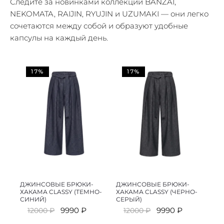
Следите за новинками коллекций BANZAI,
NEKOMATA, RAIJIN, RYUJIN и UZUMAKI — они легко
сочетаются между собой и образуют удобные
капсулы на каждый день.
17%
17%
ДЖИНСОВЫЕ БРЮКИ-
ДЖИНСОВЫЕ БРЮКИ-
ХАКАМА CLASSY (ТЕМНО-
ХАКАМА CLASSY (ЧЕРНО-
СИНИЙ)
СЕРЫЙ)
Первоначальная
Текущая
Первоначальная
Текущая
9990
₽
9990
₽
12000
₽
12000
₽
цена
цена:
цена
цена: