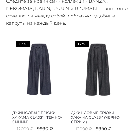
Следите за новинками коллекций BANZAI,
NEKOMATA, RAIJIN, RYUJIN и UZUMAKI — они легко
сочетаются между собой и образуют удобные
капсулы на каждый день.
17%
17%
ДЖИНСОВЫЕ БРЮКИ-
ДЖИНСОВЫЕ БРЮКИ-
ХАКАМА CLASSY (ТЕМНО-
ХАКАМА CLASSY (ЧЕРНО-
СИНИЙ)
СЕРЫЙ)
Первоначальная
Текущая
Первоначальная
Текущая
9990
₽
9990
₽
12000
₽
12000
₽
цена
цена:
цена
цена: