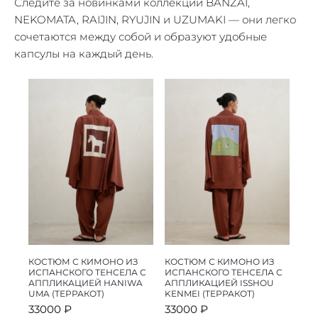
Следите за новинками коллекций BANZAI,
NEKOMATA, RAIJIN, RYUJIN и UZUMAKI — они легко
сочетаются между собой и образуют удобные
капсулы на каждый день.
КОСТЮМ С КИМОНО ИЗ
КОСТЮМ С КИМОНО ИЗ
ИСПАНСКОГО ТЕНСЕЛА С
ИСПАНСКОГО ТЕНСЕЛА С
АППЛИКАЦИЕЙ HANIWA
АППЛИКАЦИЕЙ ISSHOU
UMA (ТЕРРАКОТ)
KENMEI (ТЕРРАКОТ)
33000
₽
33000
₽