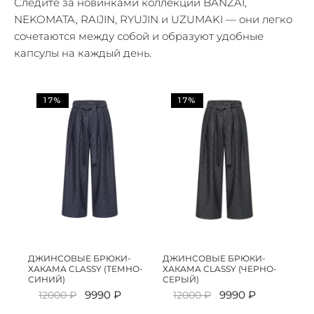
Следите за новинками коллекций BANZAI,
NEKOMATA, RAIJIN, RYUJIN и UZUMAKI — они легко
сочетаются между собой и образуют удобные
капсулы на каждый день.
17%
17%
ДЖИНСОВЫЕ БРЮКИ-
ДЖИНСОВЫЕ БРЮКИ-
ХАКАМА CLASSY (ТЕМНО-
ХАКАМА CLASSY (ЧЕРНО-
СИНИЙ)
СЕРЫЙ)
Первоначальная
Текущая
Первоначальная
Текущая
9990
₽
9990
₽
12000
₽
12000
₽
цена
цена:
цена
цена: